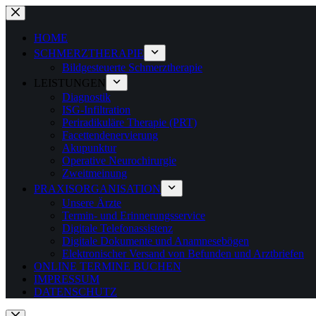
Zum
Inhalt
springen
HOME
SCHMERZTHERAPIE
Bildgesteuerte Schmerztherapie
LEISTUNGEN
Diagnostik
ISG-Infiltration
Periradikuläre Therapie (PRT)
Facettendenervierung
Akupunktur
Operative Neurochirurgie
Zweitmeinung
PRAXISORGANISATION
Unsere Ärzte
Termin- und Erinnerungsservice
Digitale Telefonassistenz
Digitale Dokumente und Anamnesebögen
Elektronischer Versand von Befunden und Arztbriefen
ONLINE TERMINE BUCHEN
IMPRESSUM
DATENSCHUTZ