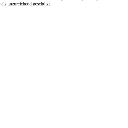
 als unzureichend geschützt.
ten
DI
MI
7:30-18:00
7:30-14:30
FR
7:30-14:00