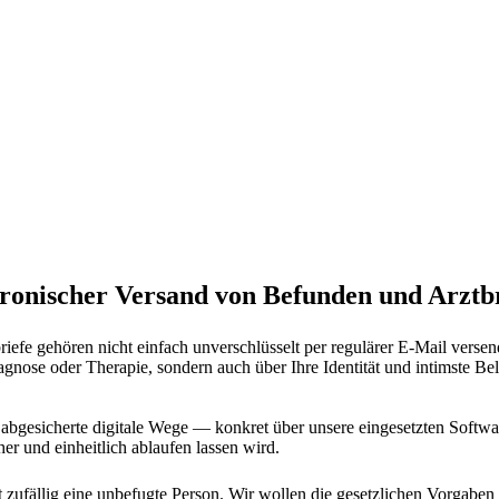
ronischer Versand von Befunden und Arztb
fe gehören nicht einfach unverschlüsselt per regulärer E-Mail versend
agnose oder Therapie, sondern auch über Ihre Identität und intimste Be
h abgesicherte digitale Wege — konkret über unsere eingesetzten Softwa
r und einheitlich ablaufen lassen wird.
cht zufällig eine unbefugte Person. Wir wollen die gesetzlichen Vor