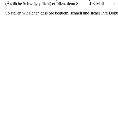
(Ärztliche Schweigepflicht) erfüllen, denn Standard-E-Mails bieten
So stellen wir sicher, dass Sie bequem, schnell und sicher Ihre Do
Standort & Kontakt
66111 Saarbrücken
Sulzbachstr. 22
Gute Verkehrsanbindung & Parkmöglichkeiten in direkter Nähe 
+49 681 709 778-0
+49 681 709 778-20
info@nc-saar.de
Buchen Sie Ihren Online-Termin